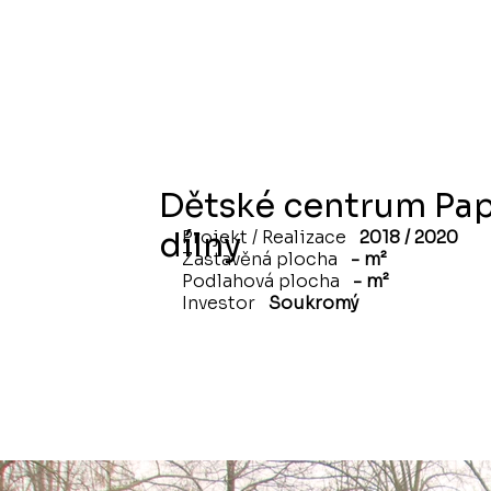
Dětské centrum Pap
dílny
Projekt / Realizace
2018 / 2020
Zastavěná plocha
- m²
Podlahová plocha
- m²
Investor
Soukromý