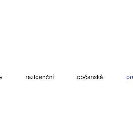
y
rezidenční
občanské
pr