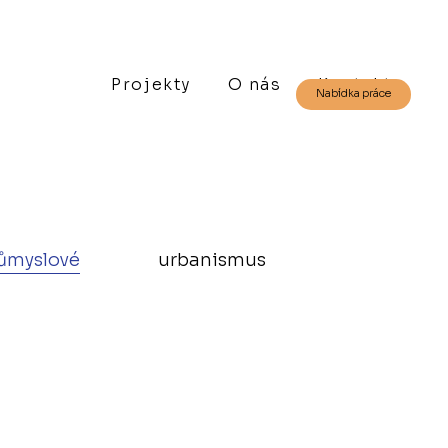
Projekty
O nás
Kontakt
Nabídka práce
ůmyslové
urbanismus